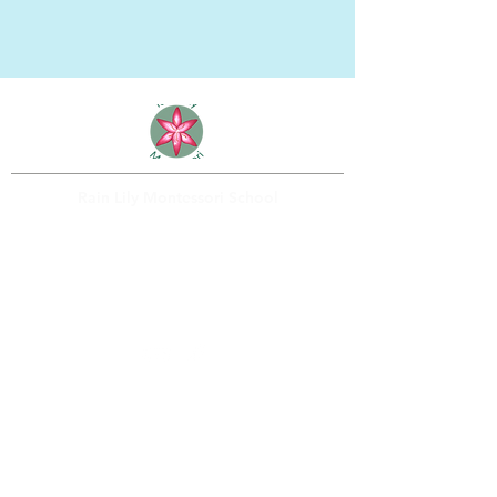
Rain Lily Montessori School
2898 Bailey Road
Fernandina Beach, FL 32034
(904) 432-7341
info@rainlilymontessori.org
Rain Lily Montessori es una organización sin
fines de lucro y no discrimina por raza, color,
origen nacional o étnico, credo, religión, sexo,
discapacidad, edad, estado civil, orientación